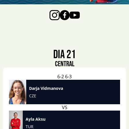
DIA 21
CENTRAL
6-2 6-3
Darja Vidmanova
CZE
VS
Ayla Aksu 
TUR